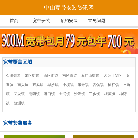
中山宽带安装资讯网
首页
宽带安装
预约安装
常见问题
宽带覆盖区域
石岐街道
东区街道
西区街道
南区街道
五桂山街道
火炬开发区
黄
圃镇
南头镇
东凤镇
阜沙镇
小榄镇
东升镇
古镇镇
横栏镇
三角
镇
民众镇
南朗镇
港口镇
大涌镇
沙溪镇
三乡镇
板芙镇
神湾
镇
坦洲镇
宽带安装服务