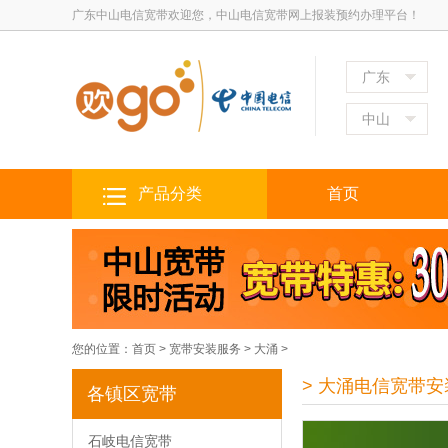
广东中山电信宽带欢迎您，中山电信宽带网上报装预约办理平台！
广东
中山
产品分类
首页
您的位置：
首页
>
宽带安装服务
>
大涌
>
> 大涌电信宽带安
各镇区宽带
石岐电信宽带