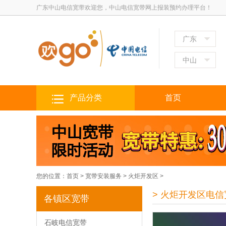
广东中山电信宽带欢迎您，中山电信宽带网上报装预约办理平台！
广东
中山
产品分类
首页
您的位置：
首页
>
宽带安装服务
>
火炬开发区
>
> 火炬开发区电
各镇区宽带
石岐电信宽带