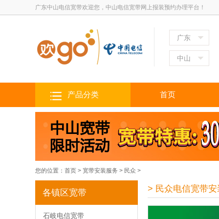
广东中山电信宽带欢迎您，中山电信宽带网上报装预约办理平台！
广东
中山
产品分类
首页
您的位置：
首页
>
宽带安装服务
>
民众
>
> 民众电信宽带安
各镇区宽带
石岐电信宽带