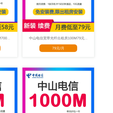
0...
中山电信宽带光纤出租房100M79元...
79元/月