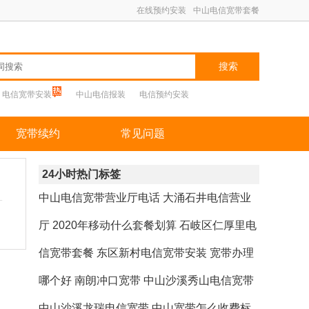
在线预约安装
中山电信宽带套餐
搜索
电信宽带安装
中山电信报装
电信预约安装
宽带续约
常见问题
24小时热门标签
中山电信宽带营业厅电话
大涌石井电信营业
厅
2020年移动什么套餐划算
石岐区仁厚里电
信宽带套餐
东区新村电信宽带安装
宽带办理
哪个好
南朗冲口宽带
中山沙溪秀山电信宽带
中山沙溪龙瑞电信宽带
中山宽带怎么收费标