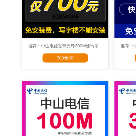
推荐！中山电信宽带光纤300M除写字...
推存！中
700元/年