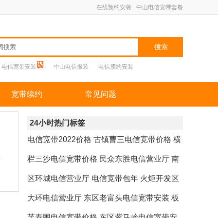
在线预约安装
中山电信宽带套餐
搜索
电信宽带安装
中山电信报装
电信预约安装
宽带续约
常见问题
24小时热门标签
电信宽带2022价格
古镇曹三电信宽带价格
横
栏三沙电信宽带价格
民众东胜电信营业厅
南
区环城电信营业厅
电信宽带包年
火炬开发区
大环电信营业厅
东区老富头电信宽带安装
板
芙寿围电信宽带价格
东区紫马岭电信宽带安