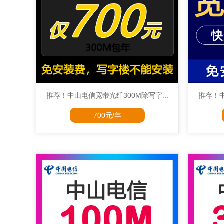
推荐！中山电信宽带光纤300M除写字...
推存！中
700元/年