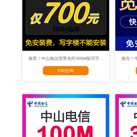
推荐！中山电信宽带光纤300M除写字...
推存！中
700元/年