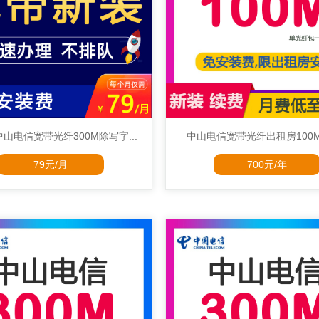
山电信宽带光纤300M除写字...
中山电信宽带光纤出租房100M70
79元/月
700元/年