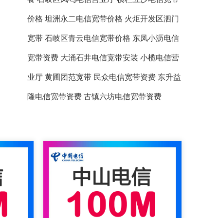
价格
坦洲永二电信宽带价格
火炬开发区泗门
宽带
石岐区青云电信宽带价格
东凤小沥电信
宽带资费
大涌石井电信宽带安装
小榄电信营
业厅
黄圃团范宽带
民众电信宽带资费
东升益
隆电信宽带资费
古镇六坊电信宽带资费