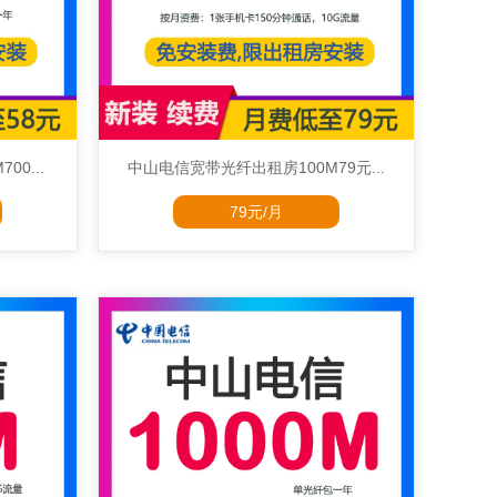
0...
中山电信宽带光纤出租房100M79元...
79元/月