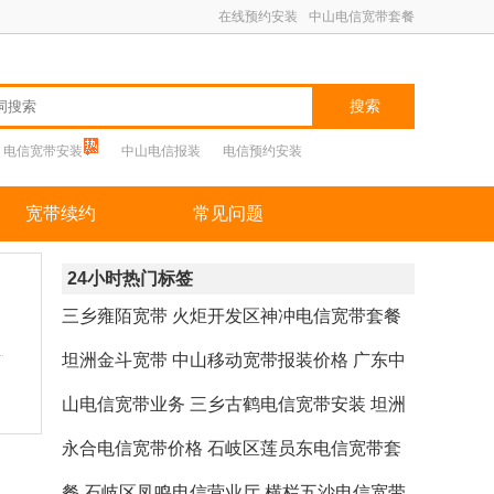
在线预约安装
中山电信宽带套餐
搜索
电信宽带安装
中山电信报装
电信预约安装
宽带续约
常见问题
24小时热门标签
三乡雍陌宽带
火炬开发区神冲电信宽带套餐
坦洲金斗宽带
中山移动宽带报装价格
广东中
山电信宽带业务
三乡古鹤电信宽带安装
坦洲
永合电信宽带价格
石岐区莲员东电信宽带套
餐
石岐区凤鸣电信营业厅
横栏五沙电信宽带