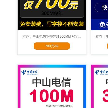
推荐！中山电信宽带光纤300M除写字...
推存！中
700元/年