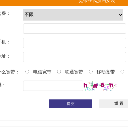
宽带在线预约安装
套餐：
：
手机：
地址：
什么宽带：
电信宽带
联通宽带
移动宽带
码：
提 交