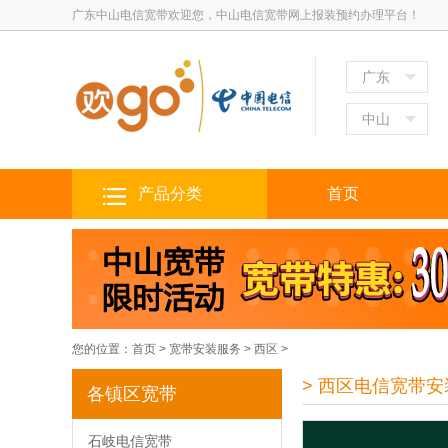
广东中山电信宽带欢迎您，中山电信宽带网上报装预约办理平台！
广东
中山
产品分类
首页
您的位置：
首页
>
宽带安装服务
>
西区
>
> 西区电信宽带安
各镇区宽带
石岐电信宽带